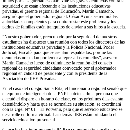
Juntos por la seguridad escolar. Ante las graves denuncias contra la
seguridad que están afectando a las instituciones educativas
privadas, el gerente regional de Educación, Martín Camacho,
aseguró que el gobernador regional, César Acuña se reunirá las
autoridades competentes para contrarrestar este problema y los
padres de familias estén tranquilos de enviar a sus hijos a la escuela.
“Nuestro gobernador, preocupado por la seguridad de nuestros
estudiantes ha dispuesto una reunión con todos los directores de las
instituciones educativas privadas y la Policía Nacional, Poder
Judicial, Fiscalía para que se sientan respaldados, porque las
denuncias no se dan por temor a represalias con ellos”, aseveró
Martín Camacho luego de culminarse la reunión del consejo
regional de seguridad ciudadana convocado por el gobernador
regional en calidad de presidente y con la presidenta de la
Asociación de IIEE Privadas.
En el caso del colegio Santa Rita, el funcionario regional señaló que
el equipo de inteligencia de la PNP ha detectado la persona que
ejecutó el disparo en horario de clase, en los próximos días estarán
deteniéndolo y hasta que se normalice su situación, se coordinará
con la Ugel N° 01 – El Porvenir, para que el servicio educativo se
desarrolle en forma virtual. Las demás IIEE están brindando el
servicio educativo presencial.
Camacho Paz informó que la PNP se comprometió a realizar un