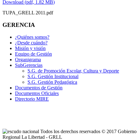
Download
(
pdf,
1.82 MB
)
TUPA_GRELL 2011.pdf
GERENCIA
¿Quiénes somos?
¿Desde cuándo?
Misión y visión
Equipo de Gestión
Organigrama
SubGerencias
S.G. de Promoción Escolar, Cultura y Deporte
S.G. Gestión Institucional
S.G. Gestión Pedagógica
Documentos de Gestión
Documentos Oficiales
Directorio MIRE
Todos los derechos reservados © 2017 Gobierno
Regional La Libertad - GRLL